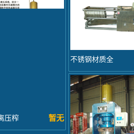
不锈钢材质全
自动卧式...
暂无
离压榨