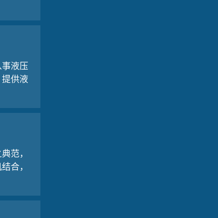
从事液压
，提供液
之典范，
机结合，