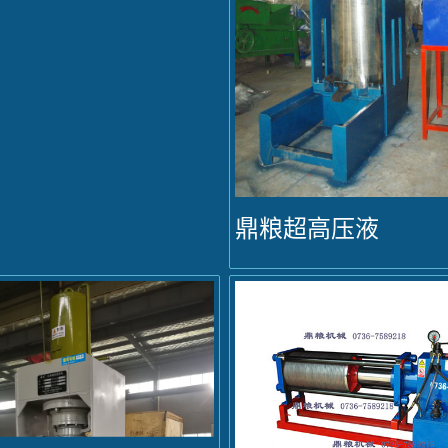
鼎粮超高压液
压榨油机...