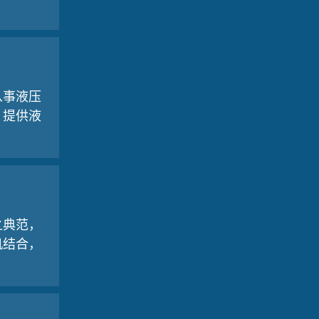
从事液压
，提供液
之典范，
机结合，