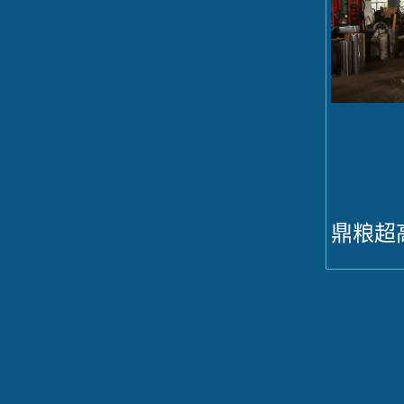
鼎粮超
压榨油机