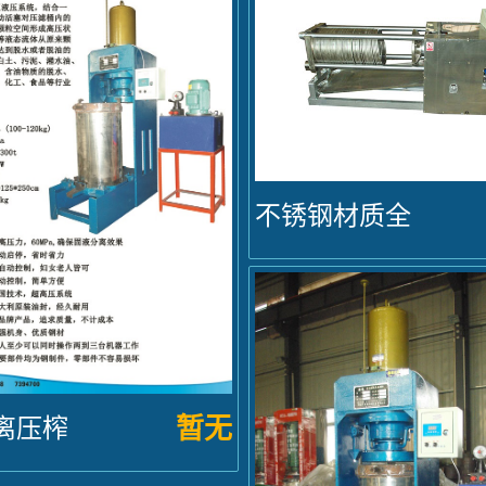
不锈钢材质全
自动卧式...
暂无
离压榨