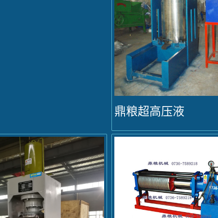
鼎粮超高压液
压榨油机...