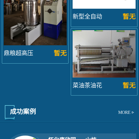
暂无
新型全自动
卧式液压
榨...
暂无
鼎粮超高压
液压榨油
机...
暂无
菜油茶油花
生油古法
成功案例
MORE
榨...