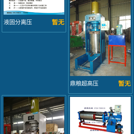
式...
暂无
液固分离压
榨机300...
暂无
鼎粮超高压
液压榨油
机...